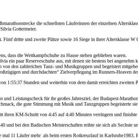
marathonstrecke die schnellsten Läuferinnen der einzelnen Altersklas
Silvia Gottermeier.
. Fünf dritte und zweite Plätze sowie 16 Siege in ihrer Altersklasse W
ens, dass die Wettkampfschuhe zu Hause stehen geblieben waren.
via ein paar Reserveschuhe aus, mit denen sie bestens bei angenehm 
sich von den zahlreichen Tanz- und Musikgruppen und begeistert mitgeh
„großzügigen und durchdachten“ Zielverpflegung im Runners-Heaven de
 von 1:55:37 Stunden und weiterhin von dem damit erreichten zweiten P
 und Leistungscheck für ihr großes Jahresziel, der Budapest-Maratho
mack, die gute Stimmung mit Musik und Tanzgruppen begeisterte sie.
tt ihren KM-Schnitt von 4:45 auf 4:40 Minuten verringern und finishte
 40 und bei den Badischen Meisterschaften reihte sie sich als Sechste u
l 11 Läufer mehr als beim ersten Rotkreuzlauf in Karlsruhe1983. Er 