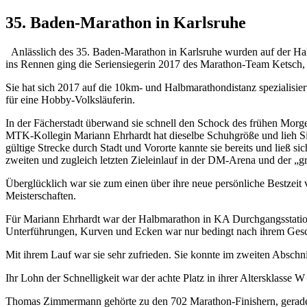
35. Baden-Marathon in Karlsruhe
Anlässlich des 35. Baden-Marathon in Karlsruhe wurden auf der Halb
ins Rennen ging die Seriensiegerin 2017 des Marathon-Team Ketsch, 
Sie hat sich 2017 auf die 10km- und Halbmarathondistanz spezialisiert
für eine Hobby-Volksläuferin.
In der Fächerstadt überwand sie schnell den Schock des frühen Morg
MTK-Kollegin Mariann Ehrhardt hat dieselbe Schuhgröße und lieh Sil
gültige Strecke durch Stadt und Vororte kannte sie bereits und ließ 
zweiten und zugleich letzten Zieleinlauf in der DM-Arena und der 
Überglücklich war sie zum einen über ihre neue persönliche Bestzeit
Meisterschaften.
Für Mariann Ehrhardt war der Halbmarathon in KA Durchgangsstation
Unterführungen, Kurven und Ecken war nur bedingt nach ihrem Gesch
Mit ihrem Lauf war sie sehr zufrieden. Sie konnte im zweiten Abschni
Ihr Lohn der Schnelligkeit war der achte Platz in ihrer Altersklasse W
Thomas Zimmermann gehörte zu den 702 Marathon-Finishern, gerade ma