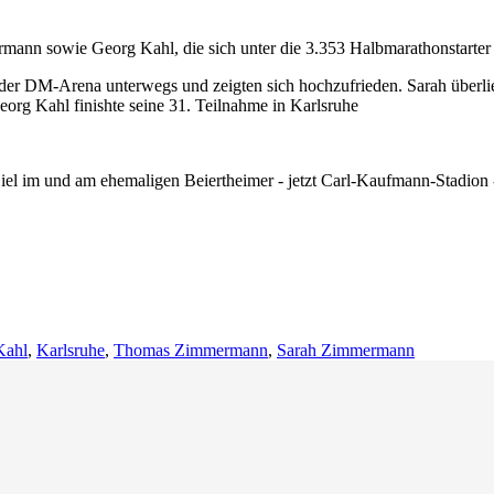
nn sowie Georg Kahl, die sich unter die 3.353 Halbmarathonstarter 
n der DM-Arena unterwegs und zeigten sich hochzufrieden. Sarah überli
rg Kahl finishte seine 31. Teilnahme in Karlsruhe
el im und am ehemaligen Beiertheimer - jetzt Carl-Kaufmann-Stadion - fe
Kahl
,
Karlsruhe
,
Thomas Zimmermann
,
Sarah Zimmermann