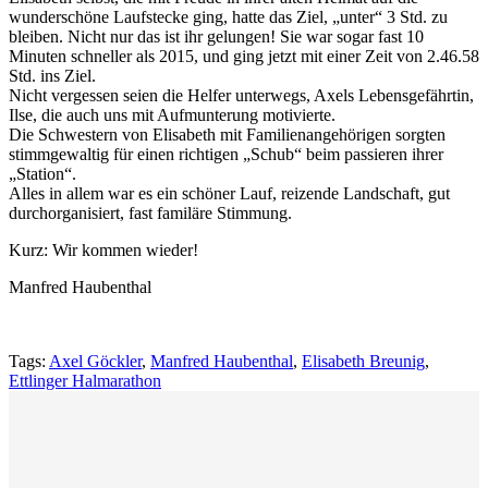
wunderschöne Laufstecke ging, hatte das Ziel, „unter“ 3 Std. zu
bleiben. Nicht nur das ist ihr gelungen! Sie war sogar fast 10
Minuten schneller als 2015, und ging jetzt mit einer Zeit von 2.46.58
Std. ins Ziel.
Nicht vergessen seien die Helfer unterwegs, Axels Lebensgefährtin,
Ilse, die auch uns mit Aufmunterung motivierte.
Die Schwestern von Elisabeth mit Familienangehörigen sorgten
stimmgewaltig für einen richtigen „Schub“ beim passieren ihrer
„Station“.
Alles in allem war es ein schöner Lauf, reizende Landschaft, gut
durchorganisiert, fast familäre Stimmung.
Kurz: Wir kommen wieder!
Manfred Haubenthal
Tags:
Axel Göckler
,
Manfred Haubenthal
,
Elisabeth Breunig
,
Ettlinger Halmarathon