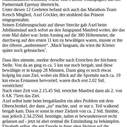
Partnerstadt Epernay überreicht.
Unter diesen 12 Geehrten befand sich auch das Marathon-Team
Ketsch Mitglied, Axel Göckler, der strahlend das Präsent
entgegennahm.
Seinen Erfahrungsschatz auf dieser Strecke gab Axel beim
Jubiläumslauf auch sofort an den Jungspund Manfred weiter, der das
erste Mal dabei war: beim Anstieg auf die 380 Höhenmeter, die
durchweg auf den ersten 11 km zu bewältigen waren, musste er ihn
des öfteren „ausbremsen“. ,Mach`langsam, du wirst die Körner
später noch gebrauchen`.
Dass dies stimmte, merkte derselbe nach Erreichen der höchsten
Stelle. Von da an ging es ca. 5 km nur noch bergab, und diese
bewältigte er in knapp 28 Minuten. Dann ging es noch etwas
holprig bis zum Ziel, wobei ein Blick auf die Sportuhr nach ca. 19
km etwas Erstaunen hervorrief, waren doch erst 2.02 Std.
verstrichen!
Nach einer Zeit von 2.15.45 Std. erreichte Manfred dann als 2. von
6 AK 75ern das Ziel.
Axel selbst hatte beim bergablaufen ein altes Problem mit dem
Oberschenkel, der dann „zu“ machte, und er nur z. Teil walkend
bergab kam. Dass er sonst in einer Zielzeit von ca. 2 Std. finishte,
nun jedoch 2.34.25Std. benötigte, nahm er bewunderswert recht
gelassen auf - jetzt ist aber erstmal die Entzündung zu bekämpfen.
Elisabeth selbst, die mit Freude in ihrer alten Heimat auf die