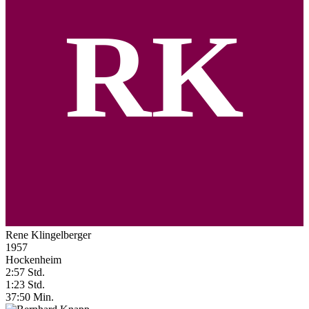
RK
Rene Klingelberger
1957
Hockenheim
2:57 Std.
1:23 Std.
37:50 Min.