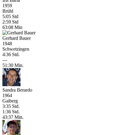
Iris Barta
1959
Brühl
5:05 Std
2:59 Std
63:08 Min
Gerhard Bauer
1948
Schwetzingen
4:36 Std.
---
51:30 Min.
Sandra Berardo
1964
Gaiberg
3:35 Std.
1:36 Std.
43:37 Min.