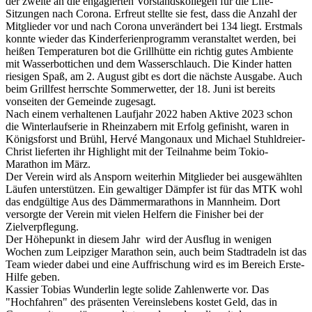
der zweite an die engagierten Vorstandskollegen für die Life-
Sitzungen nach Corona. Erfreut stellte sie fest, dass die Anzahl der
Mitglieder vor und nach Corona unverändert bei 134 liegt. Erstmals
konnte wieder das Kinderferienprogramm veranstaltet werden, bei
heißen Temperaturen bot die Grillhütte ein richtig gutes Ambiente
mit Wasserbottichen und dem Wasserschlauch. Die Kinder hatten
riesigen Spaß, am 2. August gibt es dort die nächste Ausgabe. Auch
beim Grillfest herrschte Sommerwetter, der 18. Juni ist bereits
vonseiten der Gemeinde zugesagt.
Nach einem verhaltenen Laufjahr 2022 haben Aktive 2023 schon
die Winterlaufserie in Rheinzabern mit Erfolg gefinisht, waren in
Königsforst und Brühl, Hervé Mangonaux und Michael Stuhldreier-
Christ lieferten ihr Highlight mit der Teilnahme beim Tokio-
Marathon im März.
Der Verein wird als Ansporn weiterhin Mitglieder bei ausgewählten
Läufen unterstützen. Ein gewaltiger Dämpfer ist für das MTK wohl
das endgültige Aus des Dämmermarathons in Mannheim. Dort
versorgte der Verein mit vielen Helfern die Finisher bei der
Zielverpflegung.
Der Höhepunkt in diesem Jahr wird der Ausflug in wenigen
Wochen zum Leipziger Marathon sein, auch beim Stadtradeln ist das
Team wieder dabei und eine Auffrischung wird es im Bereich Erste-
Hilfe geben.
Kassier Tobias Wunderlin legte solide Zahlenwerte vor. Das
"Hochfahren" des präsenten Vereinslebens kostet Geld, das in