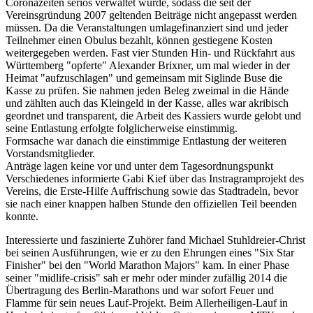
Coronazeiten seriös verwaltet wurde, sodass die seit der
Vereinsgründung 2007 geltenden Beiträge nicht angepasst werden
müssen. Da die Veranstaltungen umlagefinanziert sind und jeder
Teilnehmer einen Obulus bezahlt, können gestiegene Kosten
weitergegeben werden. Fast vier Stunden Hin- und Rückfahrt aus
Württemberg "opferte" Alexander Brixner, um mal wieder in der
Heimat "aufzuschlagen" und gemeinsam mit Siglinde Buse die
Kasse zu prüfen. Sie nahmen jeden Beleg zweimal in die Hände
und zählten auch das Kleingeld in der Kasse, alles war akribisch
geordnet und transparent, die Arbeit des Kassiers wurde gelobt und
seine Entlastung erfolgte folglicherweise einstimmig.
Formsache war danach die einstimmige Entlastung der weiteren
Vorstandsmitglieder.
Anträge lagen keine vor und unter dem Tagesordnungspunkt
Verschiedenes informierte Gabi Kief über das Instragramprojekt des
Vereins, die Erste-Hilfe Auffrischung sowie das Stadtradeln, bevor
sie nach einer knappen halben Stunde den offiziellen Teil beenden
konnte.
Interessierte und faszinierte Zuhörer fand Michael Stuhldreier-Christ
bei seinen Ausführungen, wie er zu den Ehrungen eines "Six Star
Finisher" bei den "World Marathon Majors" kam. In einer Phase
seiner "midlife-crisis" sah er mehr oder minder zufällig 2014 die
Übertragung des Berlin-Marathons und war sofort Feuer und
Flamme für sein neues Lauf-Projekt. Beim Allerheiligen-Lauf in