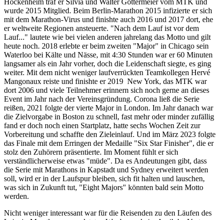
Hockenheim traf er Silvia und Walter Gottermeier vom MTK und
wurde 2015 Mitglied. Beim Berlin-Marathon 2015 infizierte er sich
mit dem Marathon-Virus und finishte auch 2016 und 2017 dort, ehe
er weltweite Regionen ansteuerte. "Nach dem Lauf ist vor dem
Lauf..." lautete wie bei vielen anderen jahrelang das Motto und gilt
heute noch. 2018 erlebte er beim zweiten "Major" in Chicago sein
Waterloo bei Kälte und Nässe, mit 4:30 Stunden war er 60 Minuten
langsamer als ein Jahr vorher, doch die Leidenschaft siegte, es ging
weiter. Mit dem nicht weniger laufverrückten Teamkollegen Hervé
Mangonaux reiste und finishte er 2019 New York, das MTK war
dort 2006 und viele Teilnehmer erinnern sich noch gerne an dieses
Event im Jahr nach der Vereinsgründung. Corona ließ die Serie
reißen, 2021 folgte der vierte Major in London. Im Jahr danach war
die Zielvorgabe in Boston zu schnell, fast mehr oder minder zufällig
fand er doch noch einen Startplatz, hatte sechs Wochen Zeit zur
Vorbereitung und schaffte den Zieleinlauf. Und im März 2023 folgte
das Finale mit dem Erringen der Medaille "Six Star Finisher", die er
stolz den Zuhörern präsentierte. Im Moment fühlt er sich
verständlicherweise etwas "müde". Da es Andeutungen gibt, dass
die Serie mit Marathons in Kapstadt und Sydney erweitert werden
soll, wird er in der Laufspur bleiben, sich fit halten und lauschen,
was sich in Zukunft tut, "Eight Majors" könnten bald sein Motto
werden.
Nicht weniger interessant war für die Reisenden zu den Läufen des