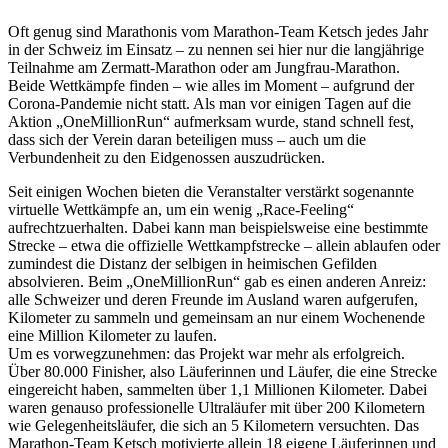
Oft genug sind Marathonis vom Marathon-Team Ketsch jedes Jahr
in der Schweiz im Einsatz – zu nennen sei hier nur die langjährige
Teilnahme am Zermatt-Marathon oder am Jungfrau-Marathon.
Beide Wettkämpfe finden – wie alles im Moment – aufgrund der
Corona-Pandemie nicht statt. Als man vor einigen Tagen auf die
Aktion „OneMillionRun“ aufmerksam wurde, stand schnell fest,
dass sich der Verein daran beteiligen muss – auch um die
Verbundenheit zu den Eidgenossen auszudrücken.
Seit einigen Wochen bieten die Veranstalter verstärkt sogenannte
virtuelle Wettkämpfe an, um ein wenig „Race-Feeling“
aufrechtzuerhalten. Dabei kann man beispielsweise eine bestimmte
Strecke – etwa die offizielle Wettkampfstrecke – allein ablaufen oder
zumindest die Distanz der selbigen in heimischen Gefilden
absolvieren. Beim „OneMillionRun“ gab es einen anderen Anreiz:
alle Schweizer und deren Freunde im Ausland waren aufgerufen,
Kilometer zu sammeln und gemeinsam an nur einem Wochenende
eine Million Kilometer zu laufen.
Um es vorwegzunehmen: das Projekt war mehr als erfolgreich.
Über 80.000 Finisher, also Läuferinnen und Läufer, die eine Strecke
eingereicht haben, sammelten über 1,1 Millionen Kilometer. Dabei
waren genauso professionelle Ultraläufer mit über 200 Kilometern
wie Gelegenheitsläufer, die sich an 5 Kilometern versuchten. Das
Marathon-Team Ketsch motivierte allein 18 eigene Läuferinnen und