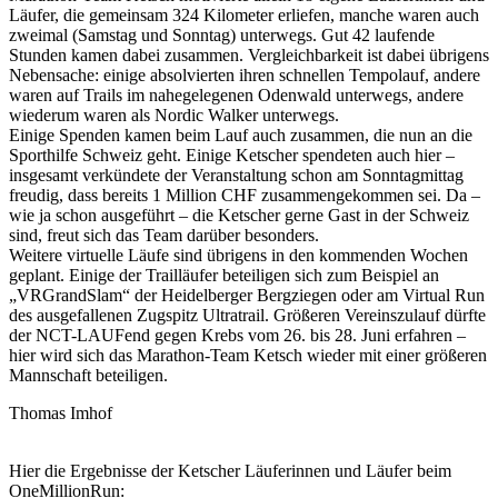
Läufer, die gemeinsam 324 Kilometer erliefen, manche waren auch
zweimal (Samstag und Sonntag) unterwegs. Gut 42 laufende
Stunden kamen dabei zusammen. Vergleichbarkeit ist dabei übrigens
Nebensache: einige absolvierten ihren schnellen Tempolauf, andere
waren auf Trails im nahegelegenen Odenwald unterwegs, andere
wiederum waren als Nordic Walker unterwegs.
Einige Spenden kamen beim Lauf auch zusammen, die nun an die
Sporthilfe Schweiz geht. Einige Ketscher spendeten auch hier –
insgesamt verkündete der Veranstaltung schon am Sonntagmittag
freudig, dass bereits 1 Million CHF zusammengekommen sei. Da –
wie ja schon ausgeführt – die Ketscher gerne Gast in der Schweiz
sind, freut sich das Team darüber besonders.
Weitere virtuelle Läufe sind übrigens in den kommenden Wochen
geplant. Einige der Trailläufer beteiligen sich zum Beispiel an
„VRGrandSlam“ der Heidelberger Bergziegen oder am Virtual Run
des ausgefallenen Zugspitz Ultratrail. Größeren Vereinszulauf dürfte
der NCT-LAUFend gegen Krebs vom 26. bis 28. Juni erfahren –
hier wird sich das Marathon-Team Ketsch wieder mit einer größeren
Mannschaft beteiligen.
Thomas Imhof
Hier die Ergebnisse der Ketscher Läuferinnen und Läufer beim
OneMillionRun: