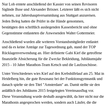
Nur Lob erntete anschließend der Kassier von seinen Revisoren
Siglinde Buse und
Alexander Brixner. Letzterer läßt es sich nicht
nehmen, zur Jahreshauptversammlung aus
Stuttgart anzureisen.
Jeden Beleg hatten die Prüfer in die Hände genommen,
bestätigten
den schriftlich ausliegenden Kassenbericht und ohne
Gegenstimme entlasteten die
Anwesenden Walter Gottermeier.
Anschließend wurden alle weiteren Vorstandsmitglieder entlastet
und da es keine Anträge
zur Tagesordnung gab, stand der TOP
Rücklagenverwendung an. Hier definierte Gabi Kief
die getroffene
finanzielle Absicherung für die Zwecke Bekleidung, Jubiläumsjahr
2015 - 10
Jahre Marathon-Team Ketsch und die Laufzuschüsse.
Unter Verschiedenes wies Kief auf den Krebshilfelauf am 25. Mai in
Heidelberg hin, die gute
Resonanz bei der Funktionsgymnastik und
danach spielte sie den Titel "Amsterdam" an.
Damit stellte sie den
anläßlich des Jubiläums 2015 festgelegten Vereinsausflug vor.
Diese
Veranstaltung wurde deshalb ausgewählt, da hier nicht nur die
Marathonis angesprochen
werden, sondern auch Läufer, die die